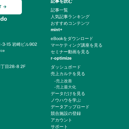
記事を読む
T →
記事一覧
人気記事ランキング
do
おすすめコンテンツ
mint+
eBookをダウンロード
3-15 岩崎ビル902
マーケティング講座を見る
ice
セミナー動画を見る
r-optimize
目28-8 2F
ダッシュボード
売上カルテを見る
-
売上改善
-
売上最大化
データだけを見る
ノウハウを学ぶ
データアップロード
競合施設の登録
アカウント
サポート