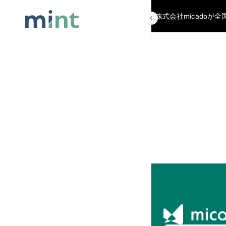
「mint」は株式会社micad
記事を読
む
記事一覧
人気記事ラ
ンキング
おすすめコ
ンテンツ
マーケティ
ング用語集
micado
AI
AIに相
談
HMC2026(ホテルマー
ケティングカンファレ
ンス)
カンフ
ァレン