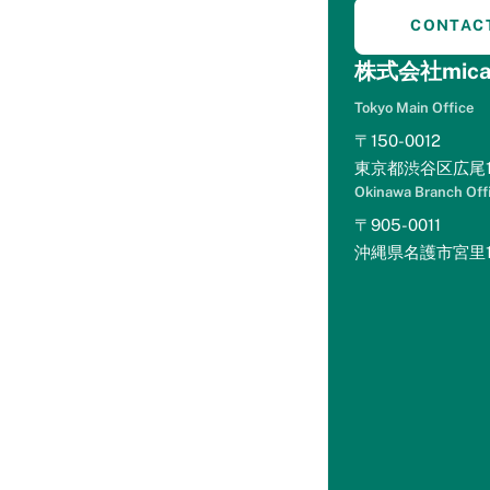
ス特設
mint+(ホテルマーケテ
CONTAC
ページ
ィングを学ぶ)
株式会社mica
eBookをダ
ウンロード
Tokyo Main Office
マーケティ
〒150-0012
ング講座を
見る
東京都渋谷区広尾1-
セミナー動
画を見る
Okinawa Branch Off
Levitt Lite(サイトコン
〒905-0011
トローラー分析)
沖縄県名護市宮里1丁
Levitt Lite
とは？
r-optimize(楽天トラベ
ル分析)
r-optimize
とは？