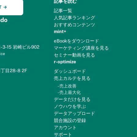
記事を読む
T →
記事一覧
人気記事ランキング
do
おすすめコンテンツ
mint+
eBookをダウンロード
3-15 岩崎ビル902
マーケティング講座を見る
ice
セミナー動画を見る
r-optimize
目28-8 2F
ダッシュボード
売上カルテを見る
-
売上改善
-
売上最大化
データだけを見る
ノウハウを学ぶ
データアップロード
競合施設の登録
アカウント
サポート