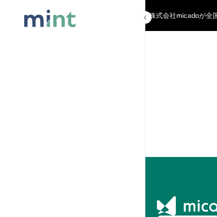
「mint」は株式会社micad
記事を読
む
記事一覧
人気記事ラ
ンキング
おすすめコ
ンテンツ
マーケティ
ング用語集
micado
AI
AIに相
談
HMC2026(ホテルマー
ケティングカンファレ
ンス)
カンフ
ァレン