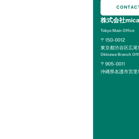
ス特設
mint+(ホテルマーケテ
CONTAC
ページ
ィングを学ぶ)
株式会社mica
eBookをダ
ウンロード
Tokyo Main Office
マーケティ
〒150-0012
ング講座を
見る
東京都渋谷区広尾1-
セミナー動
画を見る
Okinawa Branch Off
Levitt Lite(サイトコン
〒905-0011
トローラー分析)
沖縄県名護市宮里1丁
Levitt Lite
とは？
r-optimize(楽天トラベ
ル分析)
r-optimize
とは？