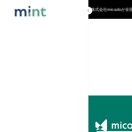
「mint」は株式会社micad
記事を読
む
記事一覧
人気記事ラ
ンキング
おすすめコ
ンテンツ
マーケティ
ング用語集
micado
AI
AIに相
談
HMC2026(ホテルマー
ケティングカンファレ
ンス)
カンフ
ァレン