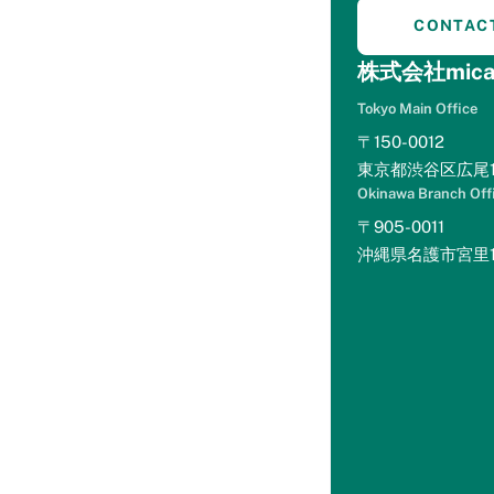
ス特設
mint+(ホテルマーケテ
CONTAC
ページ
ィングを学ぶ)
株式会社mica
eBookをダ
ウンロード
Tokyo Main Office
マーケティ
〒150-0012
ング講座を
見る
東京都渋谷区広尾1-
セミナー動
画を見る
Okinawa Branch Off
Levitt Lite(サイトコン
〒905-0011
トローラー分析)
沖縄県名護市宮里1丁
Levitt Lite
とは？
r-optimize(楽天トラベ
ル分析)
r-optimize
とは？