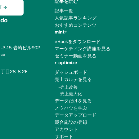
記事を読む
T →
記事一覧
人気記事ランキング
do
おすすめコンテンツ
mint+
eBookをダウンロード
3-15 岩崎ビル902
マーケティング講座を見る
ice
セミナー動画を見る
r-optimize
目28-8 2F
ダッシュボード
売上カルテを見る
-
売上改善
-
売上最大化
データだけを見る
ノウハウを学ぶ
データアップロード
競合施設の登録
アカウント
サポート