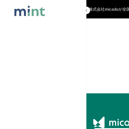
「mint」は株式会社micad
記事を読
む
記事一覧
人気記事ラ
ンキング
おすすめコ
ンテンツ
マーケティ
ング用語集
micado
AI
AIに相
談
HMC2026(ホテルマー
ケティングカンファレ
ンス)
カンフ
ァレン