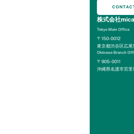
ス特設
mint+(ホテルマーケテ
CONTAC
ページ
ィングを学ぶ)
株式会社mica
eBookをダ
ウンロード
Tokyo Main Office
マーケティ
〒150-0012
ング講座を
見る
東京都渋谷区広尾1-
セミナー動
画を見る
Okinawa Branch Off
Levitt Lite(サイトコン
〒905-0011
トローラー分析)
沖縄県名護市宮里1丁
Levitt Lite
とは？
r-optimize(楽天トラベ
ル分析)
r-optimize
とは？