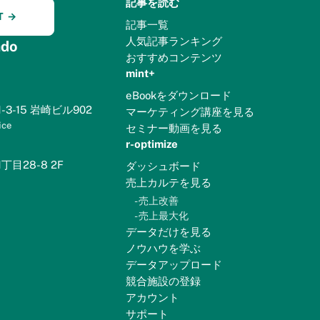
記事を読む
T →
記事一覧
人気記事ランキング
do
おすすめコンテンツ
mint+
eBookをダウンロード
3-15 岩崎ビル902
マーケティング講座を見る
ice
セミナー動画を見る
r-optimize
目28-8 2F
ダッシュボード
売上カルテを見る
-
売上改善
-
売上最大化
データだけを見る
ノウハウを学ぶ
データアップロード
競合施設の登録
アカウント
サポート