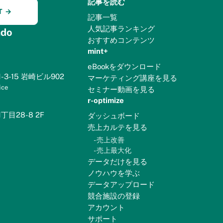
記事を読む
T →
記事一覧
人気記事ランキング
do
おすすめコンテンツ
mint+
eBookをダウンロード
3-15 岩崎ビル902
マーケティング講座を見る
ice
セミナー動画を見る
r-optimize
目28-8 2F
ダッシュボード
売上カルテを見る
-
売上改善
-
売上最大化
データだけを見る
ノウハウを学ぶ
データアップロード
競合施設の登録
アカウント
サポート