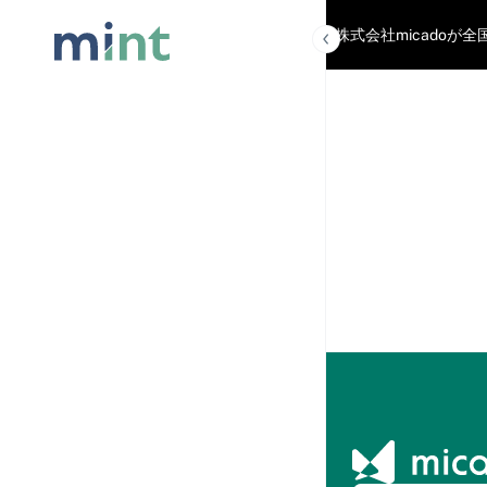
「mint」は株式会社micad
記事を読
む
記事一覧
人気記事ラ
ンキング
おすすめコ
ンテンツ
マーケティ
ング用語集
micado
AI
AIに相
談
HMC2026(ホテルマー
ケティングカンファレ
ンス)
カンフ
ァレン