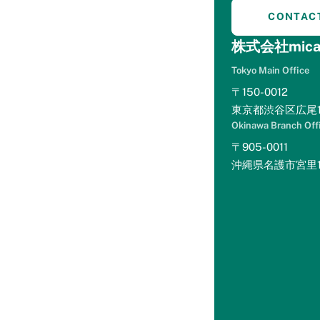
ス特設
mint+(ホテルマーケテ
CONTAC
ページ
ィングを学ぶ)
株式会社mica
eBookをダ
ウンロード
Tokyo Main Office
マーケティ
〒150-0012
ング講座を
見る
東京都渋谷区広尾1-
セミナー動
画を見る
Okinawa Branch Off
Levitt Lite(サイトコン
〒905-0011
トローラー分析)
沖縄県名護市宮里1丁
Levitt Lite
とは？
r-optimize(楽天トラベ
ル分析)
r-optimize
とは？