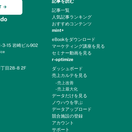
記事を読む
T →
記事一覧
人気記事ランキング
do
おすすめコンテンツ
mint+
eBookをダウンロード
3-15 岩崎ビル902
マーケティング講座を見る
ice
セミナー動画を見る
r-optimize
目28-8 2F
ダッシュボード
売上カルテを見る
-
売上改善
-
売上最大化
データだけを見る
ノウハウを学ぶ
データアップロード
競合施設の登録
アカウント
サポート