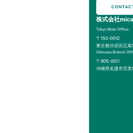
ス特設
mint+(ホテルマーケテ
CONTAC
ページ
ィングを学ぶ)
株式会社mica
eBookをダ
ウンロード
Tokyo Main Office
マーケティ
〒150-0012
ング講座を
見る
東京都渋谷区広尾1-
セミナー動
画を見る
Okinawa Branch Off
Levitt Lite(サイトコン
〒905-0011
トローラー分析)
沖縄県名護市宮里1丁
Levitt Lite
とは？
r-optimize(楽天トラベ
ル分析)
r-optimize
とは？