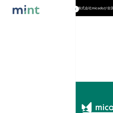
「mint」は株式会社micad
記事を読
む
記事一覧
人気記事ラ
ンキング
おすすめコ
ンテンツ
マーケティ
ング用語集
micado
AI
AIに相
談
HMC2026(ホテルマー
ケティングカンファレ
ンス)
カンフ
ァレン